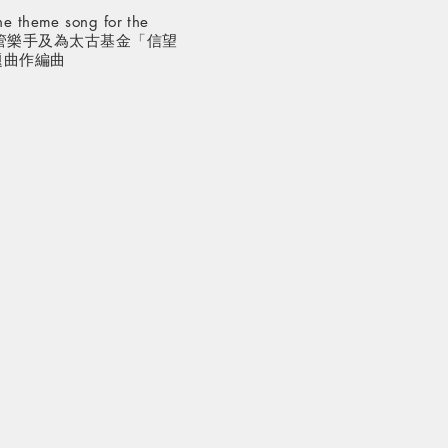
he theme song for the
p 薩克斯管樂手及為太古基金「信望
題曲作編曲