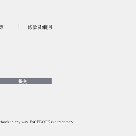
策
條款及細則
|
提交
acebook in any way. FACEBOOK is a trademark