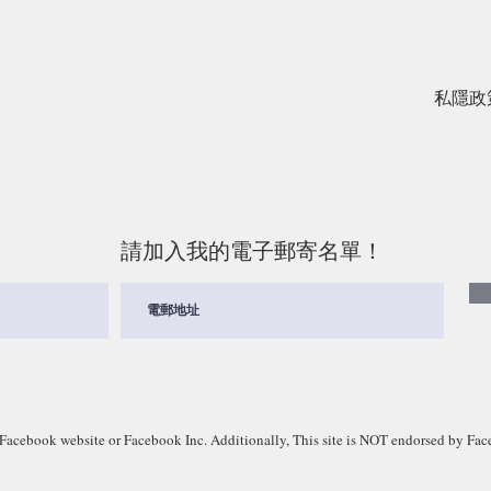
​私隱政
請加入我的電子郵寄名單！
Facebook website or Facebook Inc. Additionally, This site is NOT endorsed by F