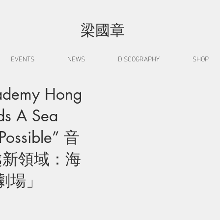
梁國章
EVENTS
NEWS
DISCOGRAPHY
SHOP
cademy Hong
ds A Sea
Possible” 音
越新領域：海
劇場」