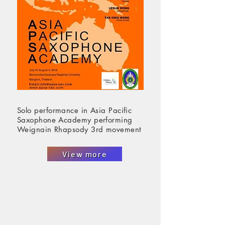
Solo performance in Asia Pacific
Saxophone Academy performing
Weignain Rhapsody 3rd movement
View more