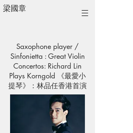
梁國章
Saxophone player /
Sinfonietta : Great Violin
Concertos: Richard Lin
Plays Korngold 《最愛小
提琴》：林品任香港首演