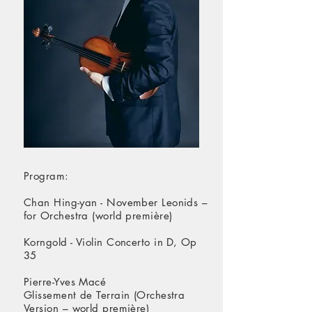
Program:
Chan Hing-yan - November Leonids –
for Orchestra (world première)
Korngold - Violin Concerto in D, Op
35
Pierre-Yves Macé
Glissement de Terrain (Orchestra
Version – world première)