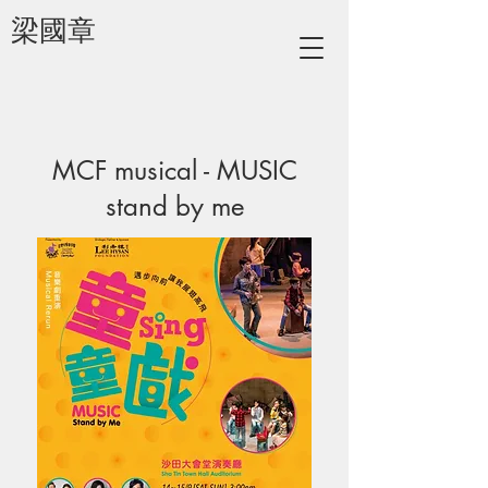
梁國章
MCF musical - MUSIC
stand by me