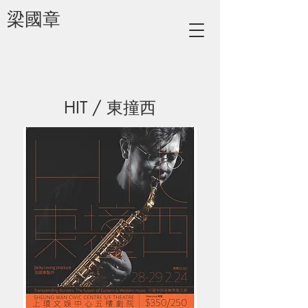
梁國章
HIT / 東撞西