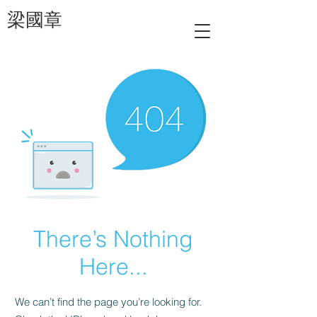
梁國章
There’s Nothing
Here...
We can’t find the page you’re looking for.